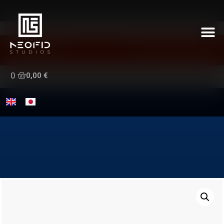
New store !
Go to new store !!!
0,00
€